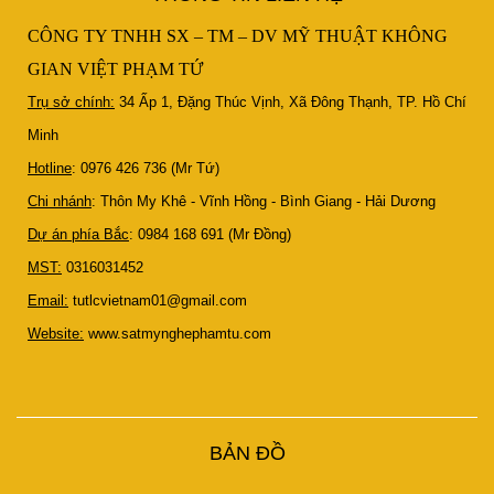
CÔNG TY TNHH SX – TM – DV MỸ THUẬT KHÔNG
GIAN VIỆT PHẠM TỨ
Trụ sở chính:
34 Ấp 1, Đặng Thúc Vịnh, Xã Đông Thạnh, TP. Hồ Chí
Minh
Hotline
: 0976 426 736 (Mr Tứ)
Chi nhánh
: Thôn My Khê - Vĩnh Hồng - Bình Giang - Hải Dương
Dự án phía Bắc
: 0984 168 691 (Mr Đồng)
MST:
0316031452
Email:
tutlcvietnam01@gmail.com
Website:
www.satmynghephamtu.com
Leaflet
BẢN ĐỒ
| Map data ©
OpenStreetMap
contributors