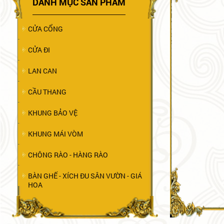
DANH MỤC SẢN PHẨM
CỬA CỔNG
CỬA ĐI
LAN CAN
CẦU THANG
KHUNG BẢO VỆ
KHUNG MÁI VÒM
CHÔNG RÀO - HÀNG RÀO
BÀN GHẾ - XÍCH ĐU SÂN VƯỜN - GIÁ
HOA
TRANG TRÍ NỘI NGOẠI THẤT