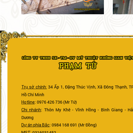
34 Ấp 1, Đặng Thúc Vịnh, Xã Đông Thạnh, TP
Trụ sở chính:
Hồ Chí Minh
: 0976 426 736 (Mr Tứ)
Hotline
: Thôn My Khê - Vĩnh Hồng - Bình Giang - Hả
Chi nhánh
Dương
: 0984 168 691 (Mr Đồng)
Dự án phía Bắc
0316031452
MST: