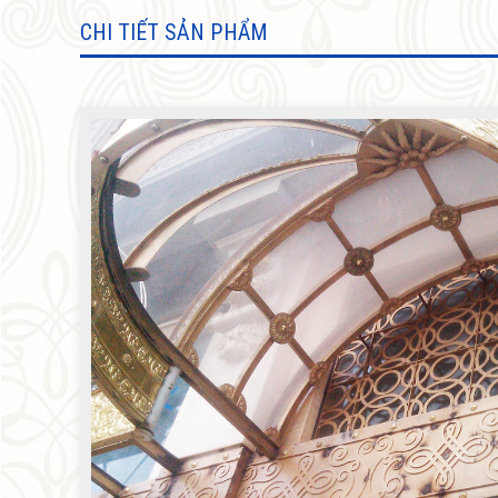
SẢN PHẨM KHÁC
CHI TIẾT SẢN PHẨM