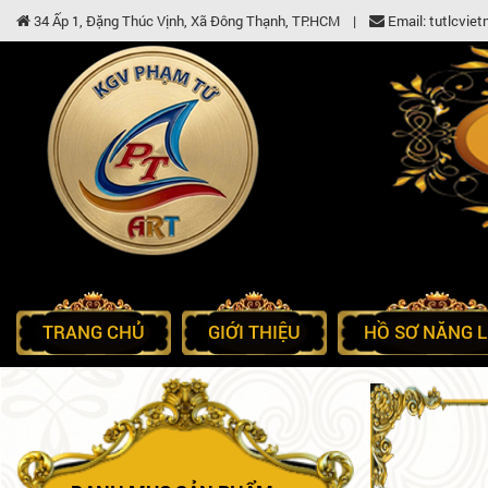
34 Ấp 1, Đặng Thúc Vịnh, Xã Đông Thạnh, TP.HCM |
Email: tutlcvi
TRANG CHỦ
GIỚI THIỆU
HỒ SƠ NĂNG 