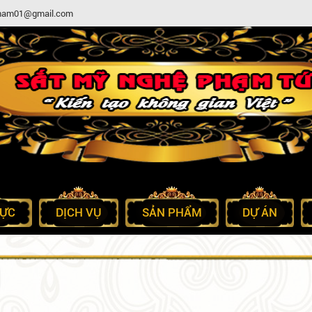
etnam01@gmail.com
LỰC
DỊCH VỤ
SẢN PHẨM
DỰ ÁN