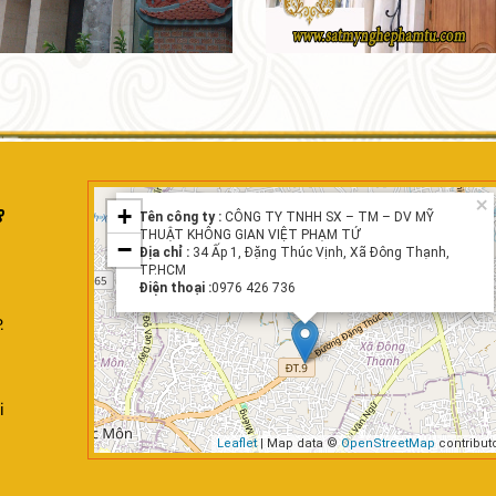
×
+
Tên công ty :
CÔNG TY TNHH SX – TM – DV MỸ
THUẬT KHÔNG GIAN VIỆT PHẠM TỨ
−
Địa chỉ :
34 Ấp 1, Đặng Thúc Vịnh, Xã Đông Thạnh,
TP.HCM
Điện thoại :
0976 426 736
.
i
Leaflet
| Map data ©
OpenStreetMap
contribut