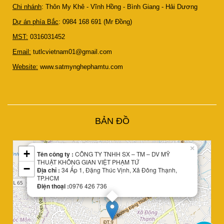
Chi nhánh
: Thôn My Khê - Vĩnh Hồng - Bình Giang - Hải Dương
Dự án phía Bắc
: 0984 168 691 (Mr Đồng)
MST:
0316031452
Email:
tutlcvietnam01@gmail.com
Website:
www.satmynghephamtu.com
Leaflet
BẢN ĐỒ
| Map data ©
OpenStreetMap
contributors
×
+
Tên công ty :
CÔNG TY TNHH SX – TM – DV MỸ
THUẬT KHÔNG GIAN VIỆT PHẠM TỨ
−
Địa chỉ :
34 Ấp 1, Đặng Thúc Vịnh, Xã Đông Thạnh,
TP.HCM
Điện thoại :
0976 426 736