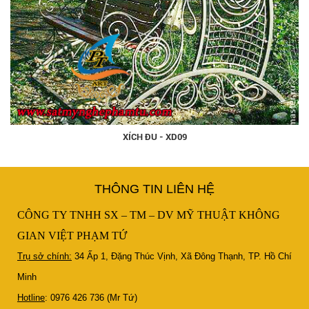
XÍCH ĐU - XD09
THÔNG TIN LIÊN HỆ
CÔNG TY TNHH SX – TM – DV MỸ THUẬT KHÔNG
GIAN VIỆT PHẠM TỨ
Trụ sở chính:
34 Ấp 1, Đặng Thúc Vịnh, Xã Đông Thạnh, TP. Hồ Chí
Minh
Hotline
: 0976 426 736 (Mr Tứ)