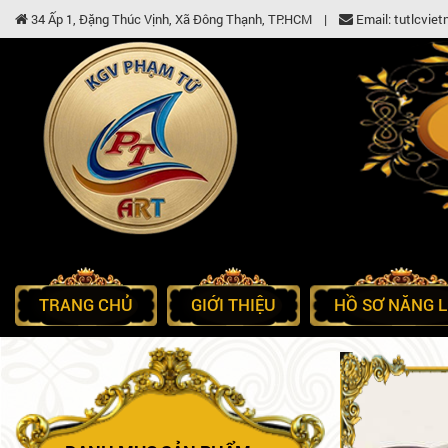
34 Ấp 1, Đặng Thúc Vịnh, Xã Đông Thạnh, TP.HCM |
Email: tutlcvi
TRANG CHỦ
GIỚI THIỆU
HỒ SƠ NĂNG 