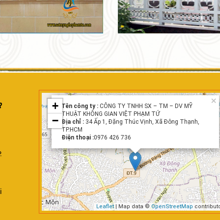
×
+
Tên công ty :
CÔNG TY TNHH SX – TM – DV MỸ
THUẬT KHÔNG GIAN VIỆT PHẠM TỨ
−
Địa chỉ :
34 Ấp 1, Đặng Thúc Vịnh, Xã Đông Thạnh,
TP.HCM
Điện thoại :
0976 426 736
.
i
Leaflet
| Map data ©
OpenStreetMap
contribut