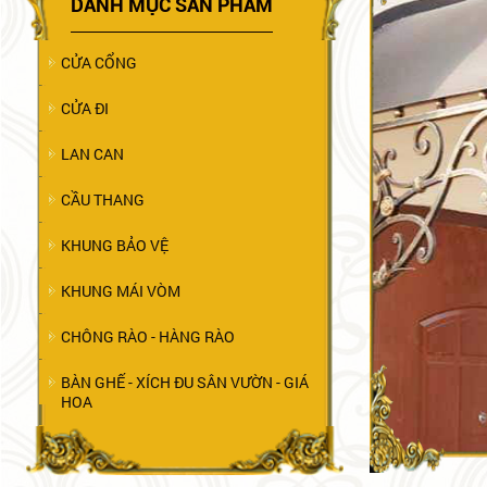
DANH MỤC SẢN PHẨM
CỬA CỔNG
CỬA ĐI
LAN CAN
CẦU THANG
KHUNG BẢO VỆ
KHUNG MÁI VÒM
CHÔNG RÀO - HÀNG RÀO
BÀN GHẾ - XÍCH ĐU SÂN VƯỜN - GIÁ
HOA
TRANG TRÍ NỘI NGOẠI THẤT