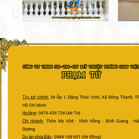
34 Ấp 1, Đặng Thúc Vịnh, Xã Đông Thạnh, TP
Trụ sở chính:
Hồ Chí Minh
: 0976 426 736 (Mr Tứ)
Hotline
: Thôn My Khê - Vĩnh Hồng - Bình Giang - Hả
Chi nhánh
Dương
: 0984 168 691 (Mr Đồng)
Dự án phía Bắc