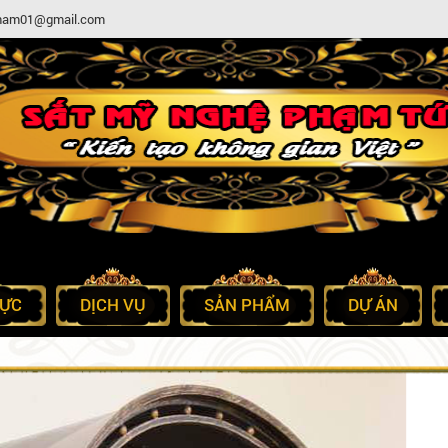
etnam01@gmail.com
LỰC
DỊCH VỤ
SẢN PHẨM
DỰ ÁN