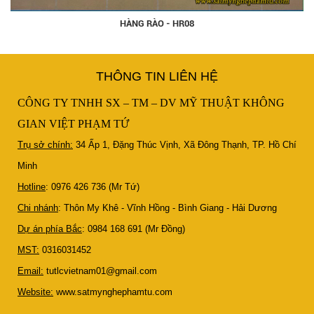
HÀNG RÀO - HR08
THÔNG TIN LIÊN HỆ
CÔNG TY TNHH SX – TM – DV MỸ THUẬT KHÔNG
GIAN VIỆT PHẠM TỨ
Trụ sở chính:
34 Ấp 1, Đặng Thúc Vịnh, Xã Đông Thạnh, TP. Hồ Chí
Minh
Hotline
: 0976 426 736 (Mr Tứ)
Chi nhánh
: Thôn My Khê - Vĩnh Hồng - Bình Giang - Hải Dương
Dự án phía Bắc
: 0984 168 691 (Mr Đồng)
MST:
0316031452
Email:
tutlcvietnam01@gmail.com
Website:
www.satmynghephamtu.com